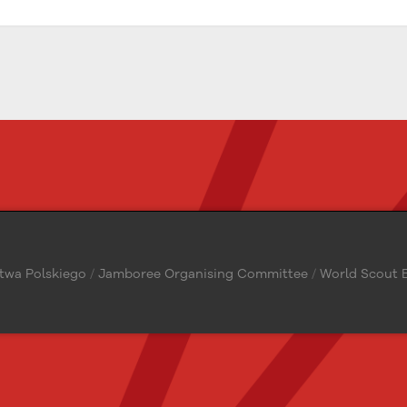
twa Polskiego
/
Jamboree Organising Committee
/
World Scout B