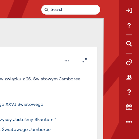
Quick
Search
 w związku z 26. Światowym Jamboree
ego XXVI Światowego
szyscy Jesteśmy Skautami"
VI Światowego Jamboree