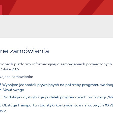
lne zamówienia
tronach platformy informacyjnej o zamówieniach prowadzonych
olska 2027.
rwające zamówienia:
18 Wynajem jednostek pływających na potrzeby programu wodn
e Skautowego
16 Produkcja i dystrybucja pudełek programowych propozycji „W
15 Obsługa transportu i logistyki kontyngentów narodowych XX
ego.