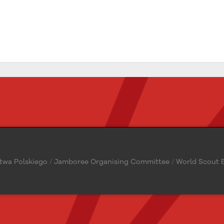
twa Polskiego
/
Jamboree Organising Committee
/
World Scout B