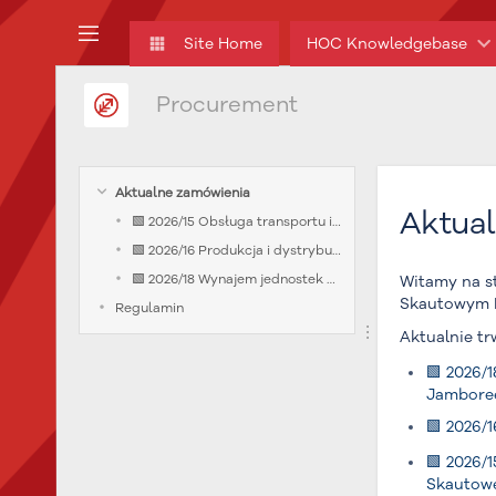
Skip
to
Site Home
HOC Knowledgebase
main
content
Procurement
assistive.skiplink.to.breadcrumbs
assistive.skiplink.to.header.menu
assistive.skiplink.to.action.menu
assistive.skiplink.to.quick.search
Aktualne zamówienia
Aktua
🟩 2026/15 Obsługa transportu i logistyki kontyngentów narodowych XXVI Światowego Jamboree Skautowego.
🟩 2026/16 Produkcja i dystrybucja pudełek programowych propozycji „Wszyscy Jesteśmy Skautami"
🟩 2026/18 Wynajem jednostek pływających na potrzeby programu wodnego XXVI Światowego Jamboree Skautowego
Witamy na s
Skautowym P
Regulamin
Aktualnie t
🟩 2026/
Jambore
🟩 2026/
🟩 2026/
Skautow